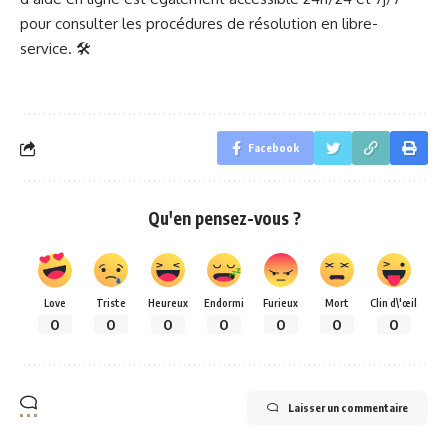
pour consulter les procédures de résolution en libre-
service. 🛠️
Facebook
Qu'en pensez-vous ?
Love
Triste
Heureux
Endormi
Furieux
Mort
Clin d\'œil
0
0
0
0
0
0
0
Laisser un commentaire