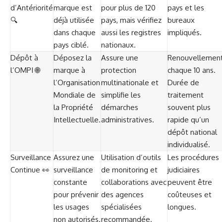
d’Antériorité
marque est
pour plus de 120
pays et les
🔍
déjà utilisée
pays, mais vérifiez
bureaux
dans chaque
aussi les registres
impliqués.
pays ciblé.
nationaux.
Dépôt à
Déposez la
Assure une
Renouvellemen
l’OMPI 🌐
marque à
protection
chaque 10 ans.
l’Organisation
multinationale et
Durée de
Mondiale de
simplifie les
traitement
la Propriété
démarches
souvent plus
Intellectuelle.
administratives.
rapide qu’un
dépôt national
individualisé.
Surveillance
Assurez une
Utilisation d’outils
Les procédures
Continue 👀
surveillance
de monitoring et
judiciaires
constante
collaborations avec
peuvent être
pour prévenir
des agences
coûteuses et
les usages
spécialisées
longues.
non autorisés.
recommandée.