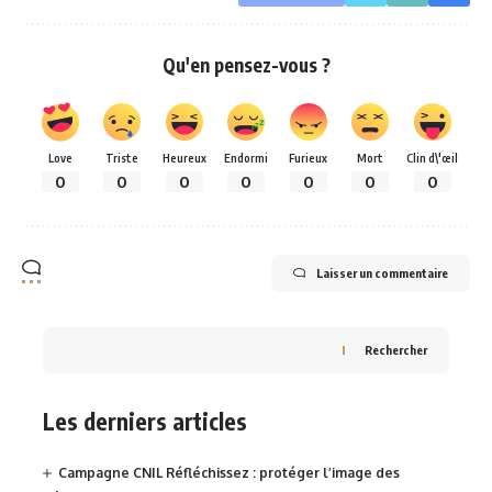
Qu'en pensez-vous ?
Love
Triste
Heureux
Endormi
Furieux
Mort
Clin d\'œil
0
0
0
0
0
0
0
Laisser un commentaire
Rechercher
Les derniers articles
Campagne CNIL Réfléchissez : protéger l’image des