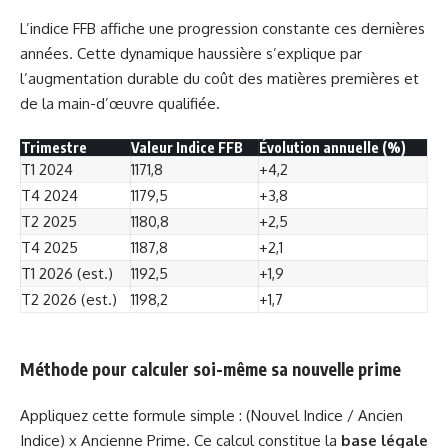
L’indice FFB affiche une progression constante ces dernières
années. Cette dynamique haussière s’explique par
l’augmentation durable du coût des matières premières et
de la main-d’œuvre qualifiée.
Trimestre
Valeur Indice FFB
Évolution annuelle (%)
T1 2024
1171,8
+4,2
T4 2024
1179,5
+3,8
T2 2025
1180,8
+2,5
T4 2025
1187,8
+2,1
T1 2026 (est.)
1192,5
+1,9
T2 2026 (est.)
1198,2
+1,7
Méthode pour calculer soi-même sa nouvelle prime
Appliquez cette formule simple : (Nouvel Indice / Ancien
Indice) x Ancienne Prime. Ce calcul constitue la
base légale